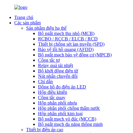
Trang chủ
Các sản phẩm
Sản phẩm điện hạ thế
Bộ ngắt mạch thu nhỏ (MCB)
RCBO / RCCB / ELCB / RCD
Thiết bị chống sét lan truyền (SPD)
Bảo vệ lỗi hồ quang (AFDD)
Bộ ngắt mạch bảo vệ động cơ (MPCB)
Công tắc tơ
Relay quá tải nhiệt
Bộ khởi động điện từ
Nút nhấn chuyển đổi
Chỉ dẫn
Đồng hồ đo điện áp LED
Hộp điều khiển
Công tắc quay
Hộp phân phối nhựa
Hộp phân phối chống thấm nước
Hộp phân phối kim loại
Bộ ngắt mạch vỏ đúc (MCCB)
Bộ ngắt mạch đa năng thông minh
Thiết bị điện áp cao