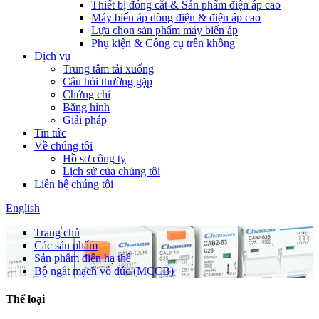
Thiết bị đóng cắt & Sản phẩm điện áp cao
Máy biến áp dòng điện & điện áp cao
Lựa chọn sản phẩm máy biến áp
Phụ kiện & Công cụ trên không
Dịch vụ
Trung tâm tải xuống
Câu hỏi thường gặp
Chứng chỉ
Băng hình
Giải pháp
Tin tức
Về chúng tôi
Hồ sơ công ty
Lịch sử của chúng tôi
Liên hệ chúng tôi
English
Trang chủ
Các sản phẩm
Sản phẩm điện hạ thế
Bộ ngắt mạch vỏ đúc (MCCB)
Thể loại