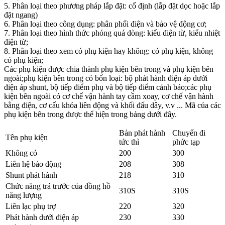
5. Phân loại theo phương pháp lắp đặt: cố định (lắp đặt dọc hoặc lắp
đặt ngang)
6. Phân loại theo công dụng: phân phối điện và bảo vệ động cơ;
7. Phân loại theo hình thức phóng quá dòng: kiểu điện từ, kiểu nhiệt
điện từ;
8. Phân loại theo xem có phụ kiện hay không: có phụ kiện, không
có phụ kiện;
Các phụ kiện được chia thành phụ kiện bên trong và phụ kiện bên
ngoài;phụ kiện bên trong có bốn loại: bộ phát hành điện áp dưới
điện áp shunt, bộ tiếp điểm phụ và bộ tiếp điểm cảnh báo;các phụ
kiện bên ngoài có cơ chế vận hành tay cầm xoay, cơ chế vận hành
bằng điện, cơ cấu khóa liên động và khối đấu dây, v.v ... Mã của các
phụ kiện bên trong được thể hiện trong bảng dưới đây.
Bản phát hành
Chuyến đi
Tên phụ kiện
tức thì
phức tạp
Không có
200
300
Liên hệ báo động
208
308
Shunt phát hành
218
310
Chức năng trả trước của đồng hồ
310S
310S
năng lượng
Liên lạc phụ trợ
220
320
Phát hành dưới điện áp
230
330