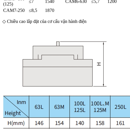
≤7
1540
CAM6-630
≤5,7
1200
(125)
CAM7-250
≤8,5
1870
◇ Chiều cao lắp đặt của cơ cấu vận hành điện