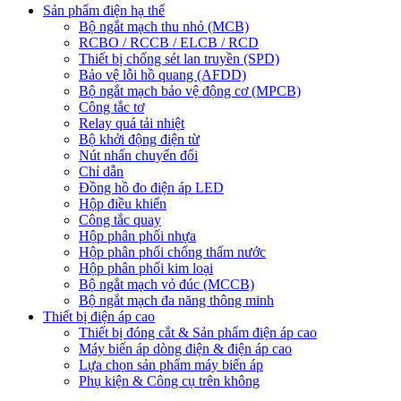
Sản phẩm điện hạ thế
Bộ ngắt mạch thu nhỏ (MCB)
RCBO / RCCB / ELCB / RCD
Thiết bị chống sét lan truyền (SPD)
Bảo vệ lỗi hồ quang (AFDD)
Bộ ngắt mạch bảo vệ động cơ (MPCB)
Công tắc tơ
Relay quá tải nhiệt
Bộ khởi động điện từ
Nút nhấn chuyển đổi
Chỉ dẫn
Đồng hồ đo điện áp LED
Hộp điều khiển
Công tắc quay
Hộp phân phối nhựa
Hộp phân phối chống thấm nước
Hộp phân phối kim loại
Bộ ngắt mạch vỏ đúc (MCCB)
Bộ ngắt mạch đa năng thông minh
Thiết bị điện áp cao
Thiết bị đóng cắt & Sản phẩm điện áp cao
Máy biến áp dòng điện & điện áp cao
Lựa chọn sản phẩm máy biến áp
Phụ kiện & Công cụ trên không