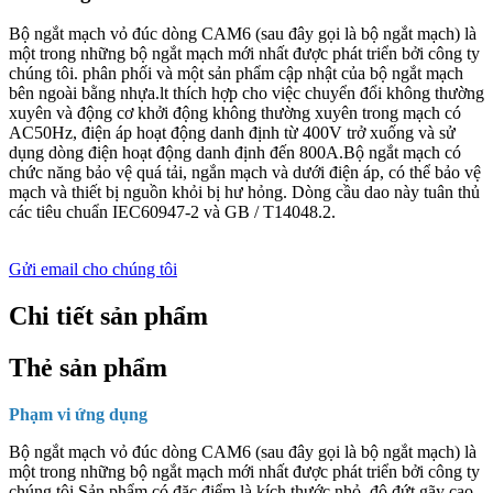
Bộ ngắt mạch vỏ đúc dòng CAM6 (sau đây gọi là bộ ngắt mạch) là
một trong những bộ ngắt mạch mới nhất được phát triển bởi công ty
chúng tôi. phân phối và một sản phẩm cập nhật của bộ ngắt mạch
bên ngoài bằng nhựa.lt thích hợp cho việc chuyển đổi không thường
xuyên và động cơ khởi động không thường xuyên trong mạch có
AC50Hz, điện áp hoạt động danh định từ 400V trở xuống và sử
dụng dòng điện hoạt động danh định đến 800A.Bộ ngắt mạch có
chức năng bảo vệ quá tải, ngắn mạch và dưới điện áp, có thể bảo vệ
mạch và thiết bị nguồn khỏi bị hư hỏng. Dòng cầu dao này tuân thủ
các tiêu chuẩn IEC60947-2 và GB / T14048.2.
Gửi email cho chúng tôi
Chi tiết sản phẩm
Thẻ sản phẩm
Phạm vi ứng dụng
Bộ ngắt mạch vỏ đúc dòng CAM6 (sau đây gọi là bộ ngắt mạch) là
một trong những bộ ngắt mạch mới nhất được phát triển bởi công ty
chúng tôi.Sản phẩm có đặc điểm là kích thước nhỏ, độ đứt gãy cao,