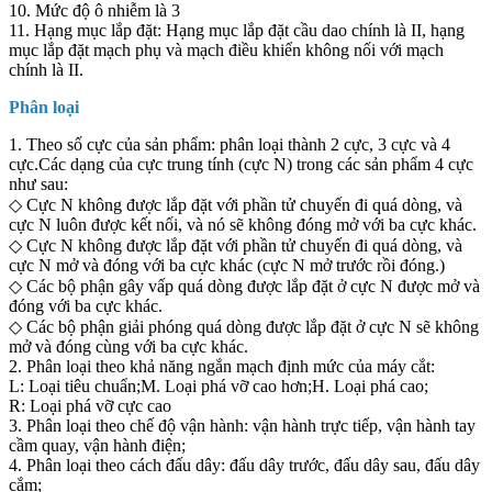
10. Mức độ ô nhiễm là 3
11. Hạng mục lắp đặt: Hạng mục lắp đặt cầu dao chính là II, hạng
mục lắp đặt mạch phụ và mạch điều khiển không nối với mạch
chính là II.
Phân loại
1. Theo số cực của sản phẩm: phân loại thành 2 cực, 3 cực và 4
cực.Các dạng của cực trung tính (cực N) trong các sản phẩm 4 cực
như sau:
◇ Cực N không được lắp đặt với phần tử chuyến đi quá dòng, và
cực N luôn được kết nối, và nó sẽ không đóng mở với ba cực khác.
◇ Cực N không được lắp đặt với phần tử chuyến đi quá dòng, và
cực N mở và đóng với ba cực khác (cực N mở trước rồi đóng.)
◇ Các bộ phận gây vấp quá dòng được lắp đặt ở cực N được mở và
đóng với ba cực khác.
◇ Các bộ phận giải phóng quá dòng được lắp đặt ở cực N sẽ không
mở và đóng cùng với ba cực khác.
2. Phân loại theo khả năng ngắn mạch định mức của máy cắt:
L: Loại tiêu chuẩn;M. Loại phá vỡ cao hơn;H. Loại phá cao;
R: Loại phá vỡ cực cao
3. Phân loại theo chế độ vận hành: vận hành trực tiếp, vận hành tay
cầm quay, vận hành điện;
4. Phân loại theo cách đấu dây: đấu dây trước, đấu dây sau, đấu dây
cắm;