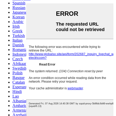
Spanish
Russian
Japanese
Korean
Arabic
Irish
Greek
Turkish
Italian
Danish
Romanian
Indonesian
Czech
Afrikaans
Swedish
Polish
Basque
Catalan
Esperanto
Hindi
Lao
Albanian
Amharic
Armenian
Azerbaijani