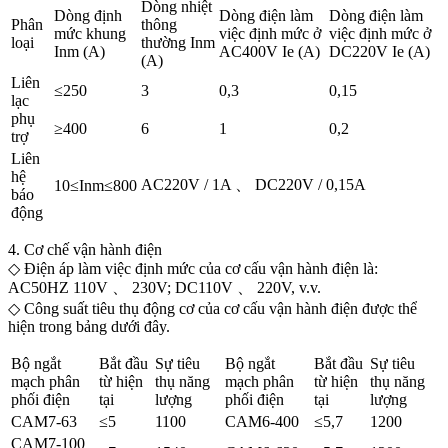
Dòng nhiệt
Dòng định
Dòng điện làm
Dòng điện làm
Phân
thông
mức khung
việc định mức ở
việc định mức ở
loại
thường Inm
Inm (A)
AC400V Ie (A)
DC220V Ie (A)
(A)
Liên
≤250
3
0,3
0,15
lạc
phụ
≥400
6
1
0,2
trợ
Liên
hệ
AC220V / 1A 、 DC220V / 0,15A
10≤Inm≤800
báo
động
4. Cơ chế vận hành điện
◇ Điện áp làm việc định mức của cơ cấu vận hành điện là:
AC50HZ 110V 、 230V; DC110V 、 220V, v.v.
◇ Công suất tiêu thụ động cơ của cơ cấu vận hành điện được thể
hiện trong bảng dưới đây.
Bộ ngắt
Bắt đầu
Sự tiêu
Bộ ngắt
Bắt đầu
Sự tiêu
mạch phân
từ hiện
thụ năng
mạch phân
từ hiện
thụ năng
phối điện
tại
lượng
phối điện
tại
lượng
CAM7-63
≤5
1100
CAM6-400
≤5,7
1200
CAM7-100