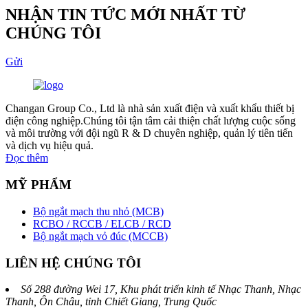
NHẬN TIN TỨC MỚI NHẤT TỪ
CHÚNG TÔI
Gửi
Changan Group Co., Ltd là nhà sản xuất điện và xuất khẩu thiết bị
điện công nghiệp.Chúng tôi tận tâm cải thiện chất lượng cuộc sống
và môi trường với đội ngũ R & D chuyên nghiệp, quản lý tiên tiến
và dịch vụ hiệu quả.
Đọc thêm
MỸ PHẨM
Bộ ngắt mạch thu nhỏ (MCB)
RCBO / RCCB / ELCB / RCD
Bộ ngắt mạch vỏ đúc (MCCB)
LIÊN HỆ CHÚNG TÔI
Số 288 đường Wei 17, Khu phát triển kinh tế Nhạc Thanh, Nhạc
Thanh, Ôn Châu, tỉnh Chiết Giang, Trung Quốc