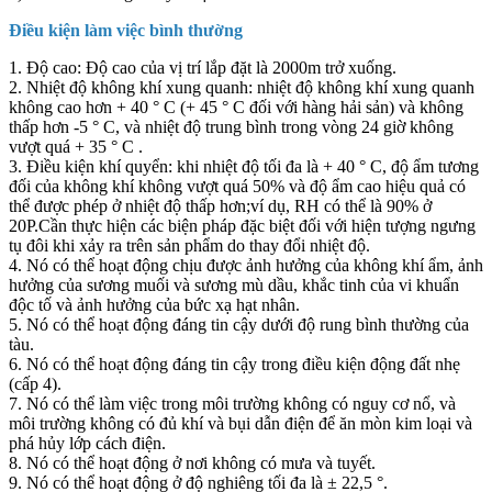
Điều kiện làm việc bình thường
1. Độ cao: Độ cao của vị trí lắp đặt là 2000m trở xuống.
2. Nhiệt độ không khí xung quanh: nhiệt độ không khí xung quanh
không cao hơn + 40 ° C (+ 45 ° C đối với hàng hải sản) và không
thấp hơn -5 ° C, và nhiệt độ trung bình trong vòng 24 giờ không
vượt quá + 35 ° C .
3. Điều kiện khí quyển: khi nhiệt độ tối đa là + 40 ° C, độ ẩm tương
đối của không khí không vượt quá 50% và độ ẩm cao hiệu quả có
thể được phép ở nhiệt độ thấp hơn;ví dụ, RH có thể là 90% ở
20P.Cần thực hiện các biện pháp đặc biệt đối với hiện tượng ngưng
tụ đôi khi xảy ra trên sản phẩm do thay đổi nhiệt độ.
4. Nó có thể hoạt động chịu được ảnh hưởng của không khí ẩm, ảnh
hưởng của sương muối và sương mù dầu, khắc tinh của vi khuẩn
độc tố và ảnh hưởng của bức xạ hạt nhân.
5. Nó có thể hoạt động đáng tin cậy dưới độ rung bình thường của
tàu.
6. Nó có thể hoạt động đáng tin cậy trong điều kiện động đất nhẹ
(cấp 4).
7. Nó có thể làm việc trong môi trường không có nguy cơ nổ, và
môi trường không có đủ khí và bụi dẫn điện để ăn mòn kim loại và
phá hủy lớp cách điện.
8. Nó có thể hoạt động ở nơi không có mưa và tuyết.
9. Nó có thể hoạt động ở độ nghiêng tối đa là ± 22,5 °.