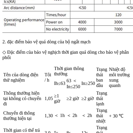
2. đặc điểm bảo vệ quá dòng của bộ ngắt mạch
◇ Đặc điểm của bảo vệ nghịch thời gian quá dòng cho bảo vệ phân
phối
Thời gian thông
Trạng
Nhiệt độ
thường
Tên của dòng điện
Tôi
thái
môi trường
thử nghiệm
/ h
ban
xung
63 ＜
Ih≤63
In≥250
đầu
quanh
In≤250
Thông thường hiện
Trạng
≥1
tại không có chuyến
1,05
≥2 giờ
≥2 giờ
thái
giờ
đi
lạnh
Trạng
Chuyến đi thông
＜ 1h
＜ 2h
＜ 2h
1,30
thái
+ 30 ℃
thường hiện tại
nhiệt
Trạng
Thời gian có thể trả
3.0
5s
8s
12s
thái