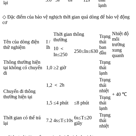
lại
lạnh
◇ Đặc điểm của bảo vệ nghịch thời gian quá dòng để bảo vệ động
cơ
Nhiệt độ
Thời gian thông
Trạng
môi
thường
Tên của dòng điện
I /
thái
trường
thử nghiệm
Ih
ban
10 ＜
xung
250≤In≤630
đầu
In≤250
quanh
Thông thường hiện
Trạng
tại không có chuyến
1,0
≥2 giờ
thái
đi
lạnh
Trạng
＜ 2h
1,2
thái
nhiệt
Chuyến đi thông
+ 40 ℃
thường hiện tại
Trạng
1,5
≤4 phút
≤8 phút
thái
lạnh
Trạng
Thời gian có thể trả
6s≤T≤20
7.2
4s≤T≤10s
thái
lại
giây
nhiệt